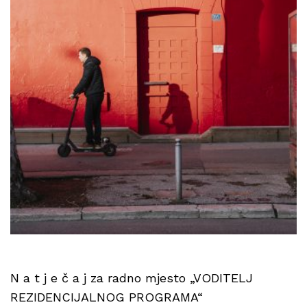
N a t j e č a j za radno mjesto „VODITELJ
REZIDENCIJALNOG PROGRAMA“