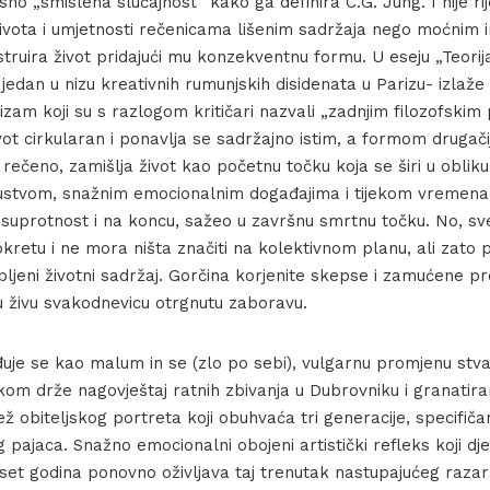
osno „smislena slučajnost“ kako ga definira C.G. Jung. I nije r
 života i umjetnosti rečenicama lišenim sadržaja nego moćnim 
struira život pridajući mu konzekventnu formu. U eseju „Teori
 jedan u nizu kreativnih rumunjskih disidenata u Parizu- izlaže
izam koji su s razlogom kritičari nazvali „zadnjim filozofskim
vot cirkularan i ponavlja se sadržajno istim, a formom druga
rečeno, zamišlja život kao početnu točku koja se širi u oblik
stvom, snažnim emocionalnim događajima i tijekom vremena 
 suprotnost i na koncu, sažeo u završnu smrtnu točku. No, sv
kretu i ne mora ništa značiti na kolektivnom planu, ali zato 
bljeni životni sadržaj. Gorčina korjenite skepse i zamućene pr
u živu svakodnevicu otrgnutu zaboravu.
uje se kao malum in se (zlo po sebi), vulgarnu promjenu stva
om drže nagovještaj ratnih zbivanja u Dubrovniku i granatira
tež obiteljskog portreta koji obuhvaća tri generacije, specifičan 
g pajaca. Snažno emocionalni obojeni artistički refleks koji dj
set godina ponovno oživljava taj trenutak nastupajućeg razar