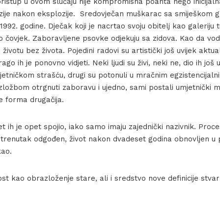
pristup u ovom slučaju nije kompromisna poanta nego inicijal
zije nakon eksplozije. Sredovječan muškarac sa smiješkom gl
 1992. godine. Dječak koji je nacrtao svoju obitelj kao galeriju 
o čovjek. Zaboravljene psovke odjekuju sa zidova. Kao da vod
životu bez života. Pojedini radovi su artistički još uvijek aktual
o ih je ponovno vidjeti. Neki ljudi su živi, neki ne, dio ih još u
tničkom strašću, drugi su potonuli u mračnim egzistencijalni
zložbom otrgnuti zaboravu i ujedno, sami postali umjetnički mo
je forma drugačija.
itet ih je opet spojio, iako samo imaju zajednički nazivnik. Pro
 trenutak odgođen, život nakon dvadeset godina obnovljen u 
kao.
st kao obrazloženje stare, ali i sredstvo nove definicije stvar