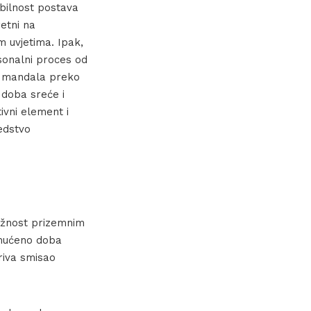
obilnost postava
retni na
m uvjetima. Ipak,
sonalni proces od
ra mandala preko
 doba sreće i
ivni element i
redstvo
ložnost prizemnim
amućeno doba
kriva smisao