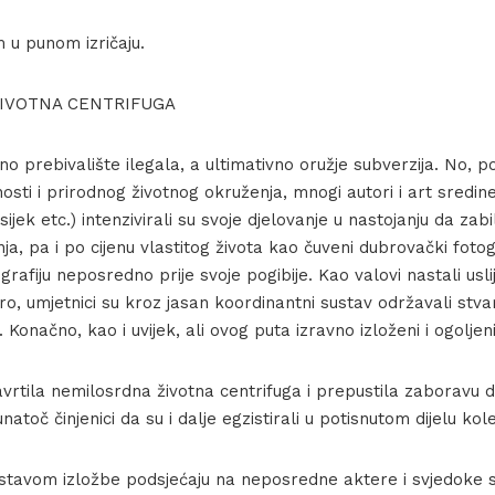
 u punom izričaju.
IVOTNA CENTRIFUGA
jno prebivalište ilegala, a ultimativno oružje subverzija. No,
osti i prirodnog životnog okruženja, mnogi autori i art sredin
sijek etc.) intenzivirali su svoje djelovanje u nastojanju da za
ja, pa i po cijenu vlastitog života kao čuveni dubrovački fot
tografiju neposredno prije svoje pogibije. Kao valovi nastali us
o, umjetnici su kroz jasan koordinantni sustav održavali stva
Konačno, kao i uvijek, ali ovog puta izravno izloženi i ogoljeni
vrtila nemilosrdna životna centrifuga i prepustila zaboravu d
natoč činjenici da su i dalje egzistirali u potisnutom dijelu kole
ostavom izložbe podsjećaju na neposredne aktere i svjedoke s