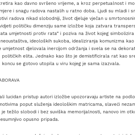
 tretira kao davno svršeno vrijeme, a kroz perpetualnost i m
mjere i snagu radova nastalih u ratno doba. Ljudi su mladi i s
tivi radova nikad slobodniji, život djeluje vječan u smrtonosni
idjeti političku dimenziju same izložbe koja zatvara transper
ta umjetnosti protiv rata“ i poziva na život kojeg simbolizi
 neoustaštva, ideoloških sukoba, idealiziranja komunizma kao
e umjetnost djelovala inercijom održanja i svela se na dekorat
 političkih elita. Jednako kao što je demistificirala rat kao s
a koncu se gotovo utopila u viru kojeg je sama izazvala.
ABORAVA
ali lucidan pristup autori izložbe upozoravaju artiste na pod
 motivima poput služenja ideološkim matricama, slaveći nez
 je težilo slobodi i bez suviška memorijalnosti, nanovo im ot
 nesumnjivo opusno pripada.