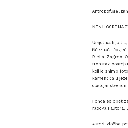
Antropofugalizam
NEMILOSRDNA Ž
Umjetnosti je tra
iščeznuća čovječn
Rijeka, Zagreb, O
trenutak postojan
koji je snimio fo
kamenčića u jezer
dostojanstvenom. 
I onda se opet za
radova i autora, u
Autori izložbe p