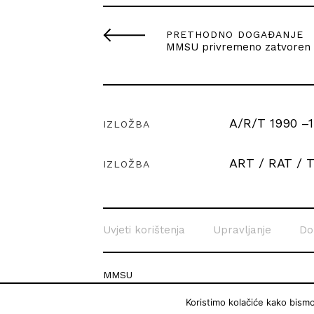
PRETHODNO DOGAĐANJE
MMSU privremeno zatvoren
A/R/T 1990 –1
IZLOŽBA
ART / RAT / T
IZLOŽBA
Uvjeti korištenja
Upravljanje
Do
MMSU
Krešimirova 26c
Koristimo kolačiće kako bism
51 000 Rijeka