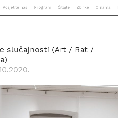
Posjetite nas
Program
Čitajte
Zbirke
O nama
 slučajnosti (Art / Rat /
ja)
.10.2020.