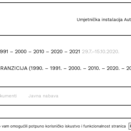
Umjetnička instalacija Au
991 – 2000 – 2010 – 2020 – 2021
29.7.–15.10.2020.
RANZICIJA (1990. – 1991. – 2000. – 2010. – 2020. – 2
kumenti
Javna nabava
o vam omogućili potpuno korisničko iskustvo i funkcionalnost stranica