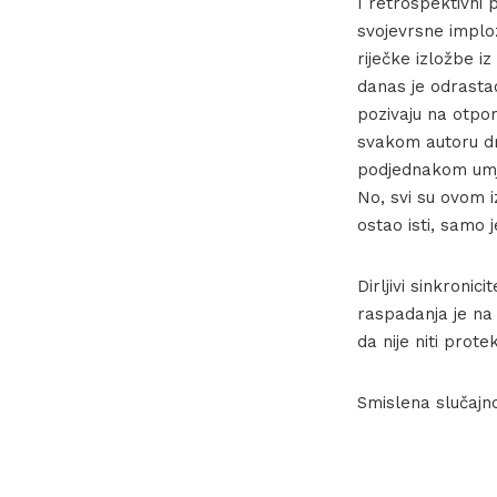
I retrospektivni 
svojevrsne implo
riječke izložbe iz
danas je odrasta
pozivaju na otpor 
svakom autoru drag
podjednakom umje
No, svi su ovom i
ostao isti, samo 
Dirljivi sinkronic
raspadanja je na
da nije niti prote
Smislena slučajno