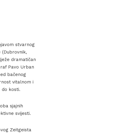
 pojavom stvarnog
e (Dubrovnik,
bilježe dramatičan
ograf Pavo Urban
lijed bačenog
rnost vitalnom i
 do kosti.
oba sjajnih
ktivne svijesti.
vog Zeitgeista