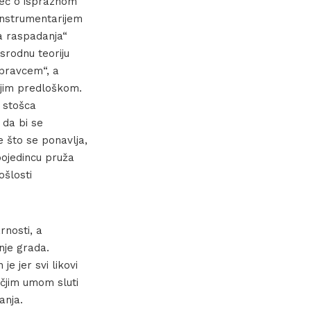
iječ o ispraznom
instrumentarijem
ja raspadanja“
 srodnu teoriju
 pravcem“, a
čijim predloškom.
u stošca
da bi se
e što se ponavlja,
pojedincu pruža
ošlosti
rnosti, a
nje grada.
je jer svi likovi
ečjim umom sluti
anja.