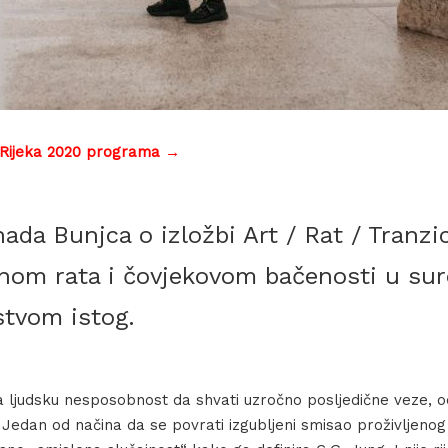
 Rijeka 2020 programa →
ada Bunjca o izložbi Art / Rat / Tranzi
nom rata i čovjekovom bačenosti u sur
tvom istog.
ja ljudsku nesposobnost da shvati uzročno posljedične veze, o
t. Jedan od načina da se povrati izgubljeni smisao proživljenog 