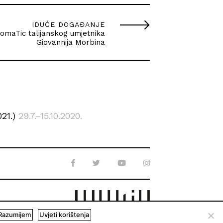
IDUĆE DOGAĐANJE
tomaTic talijanskog umjetnika
Giovannija Morbina
021.)
29.7.–15.10.2020.
Razumijem
Uvjeti korištenja