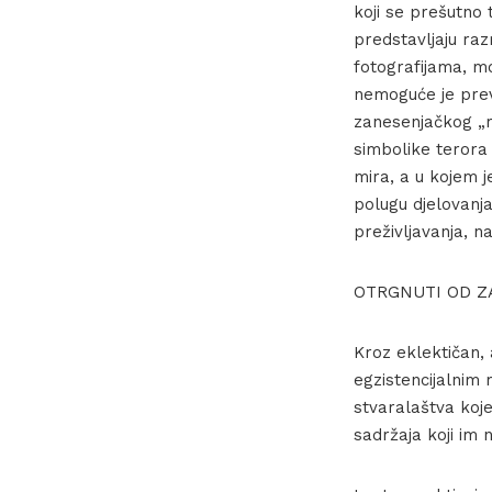
koji se prešutno
predstavljaju raz
fotografijama, mo
nemoguće je prev
zanesenjačkog „ra
simbolike terora
mira, a u kojem j
polugu djelovanja
preživljavanja, n
OTRGNUTI OD Z
Kroz eklektičan, 
egzistencijalnim
stvaralaštva koje
sadržaja koji im