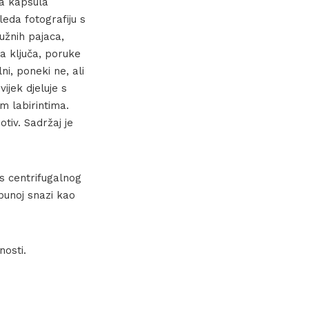
na kapsula
eda fotografiju s
tužnih pajaca,
a ključa, poruke
ni, poneki ne, ali
vijek djeluje s
m labirintima.
tiv. Sadržaj je
ces centrifugalnog
punoj snazi kao
nosti.