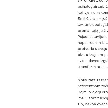
sikronicitet, odn
psihologiziranju
koji vjerno rekon
Emil Cioran – još
tzv. antropofugal
prema kojoj je ži
Pojednostavljeno 
neposrednim isku
pretvorio u svoju
biva u trajnom po
uvid u davno izgu
transformira se 
Motiv rata razrađ
referentnom točk
Dojmljiv dječji cr
imaju izraz tužno
zlo, nakon dvade