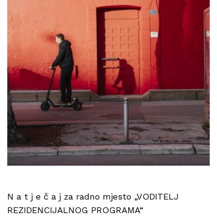
N a t j e č a j za radno mjesto „VODITELJ
REZIDENCIJALNOG PROGRAMA“