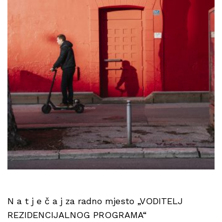
N a t j e č a j za radno mjesto „VODITELJ
REZIDENCIJALNOG PROGRAMA“