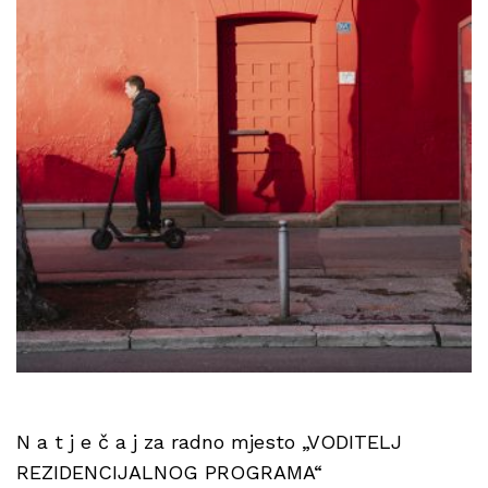
N a t j e č a j za radno mjesto „VODITELJ
REZIDENCIJALNOG PROGRAMA“