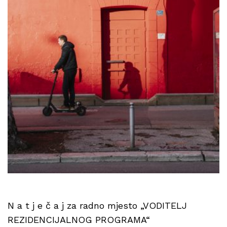
N a t j e č a j za radno mjesto „VODITELJ
REZIDENCIJALNOG PROGRAMA“