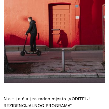
N a t j e č a j za radno mjesto „VODITELJ
REZIDENCIJALNOG PROGRAMA“