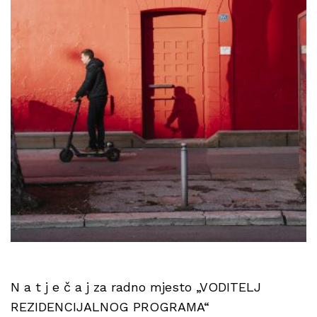
N a t j e č a j za radno mjesto „VODITELJ
REZIDENCIJALNOG PROGRAMA“