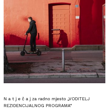
N a t j e č a j za radno mjesto „VODITELJ
REZIDENCIJALNOG PROGRAMA“