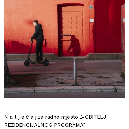
N a t j e č a j za radno mjesto „VODITELJ
REZIDENCIJALNOG PROGRAMA“