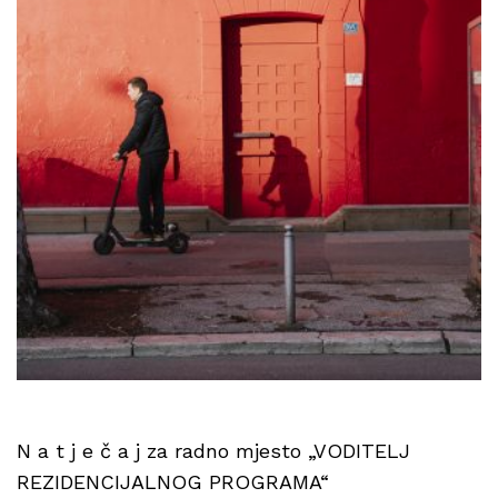
N a t j e č a j za radno mjesto „VODITELJ
REZIDENCIJALNOG PROGRAMA“