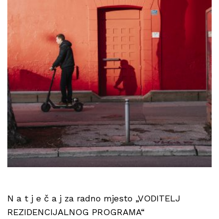
N a t j e č a j za radno mjesto „VODITELJ
REZIDENCIJALNOG PROGRAMA“