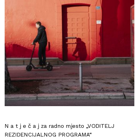
N a t j e č a j za radno mjesto „VODITELJ
REZIDENCIJALNOG PROGRAMA“