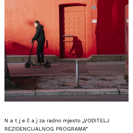
N a t j e č a j za radno mjesto „VODITELJ
REZIDENCIJALNOG PROGRAMA“