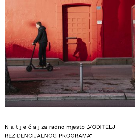
N a t j e č a j za radno mjesto „VODITELJ
REZIDENCIJALNOG PROGRAMA“