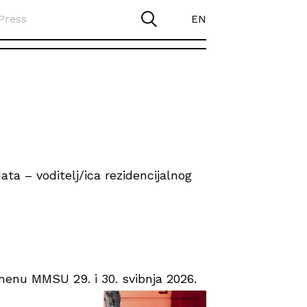
Press
EN
ta – voditelj/ica rezidencijalnog
enu MMSU 29. i 30. svibnja 2026.