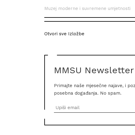
Muzej moderne i suvremene umjetnosti
Otvori sve Izložbe
MMSU Newsletter
Primajte naše mjesečne najave, i po
posebna događanja. No spam.