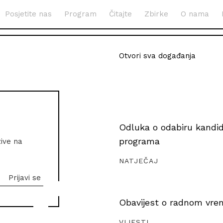
Posjetite nas
Program
Čitajte
Zbirke
O nama
Otvori sva događanja
Odluka o odabiru kandida
programa
zive na
NATJEČAJ
Obavijest o radnom vrem
VIJESTI