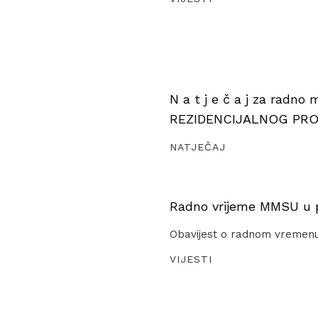
N a t j e č a j za radno
REZIDENCIJALNOG PR
NATJEČAJ
Radno vrijeme MMSU u pe
Obavijest o radnom vremen
VIJESTI