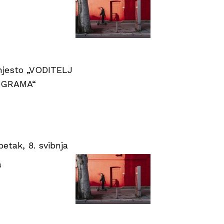
 mjesto „VODITELJ
OGRAMA“
tak, 8. svibnja
u