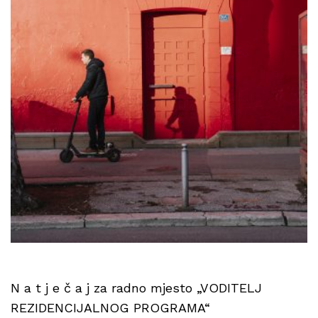
N a t j e č a j za radno mjesto „VODITELJ
REZIDENCIJALNOG PROGRAMA“