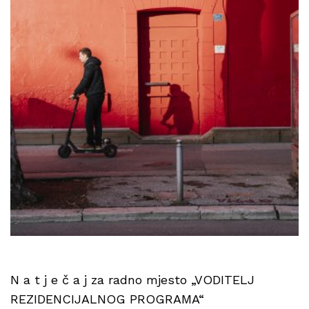
N a t j e č a j za radno mjesto „VODITELJ
REZIDENCIJALNOG PROGRAMA“