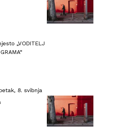
 mjesto „VODITELJ
OGRAMA“
tak, 8. svibnja
u