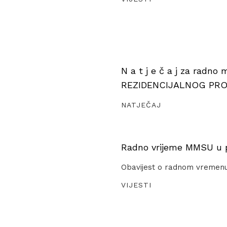
N a t j e č a j za radno
REZIDENCIJALNOG PR
NATJEČAJ
Radno vrijeme MMSU u pe
Obavijest o radnom vremen
VIJESTI