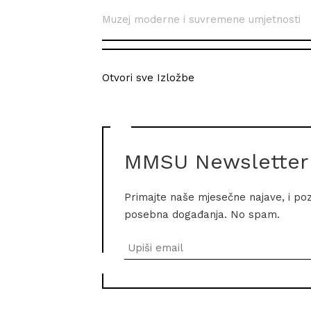
Muzej moderne i suvremene umjetnosti
Otvori sve Izložbe
MMSU Newsletter
Primajte naše mjesečne najave, i po
posebna događanja. No spam.