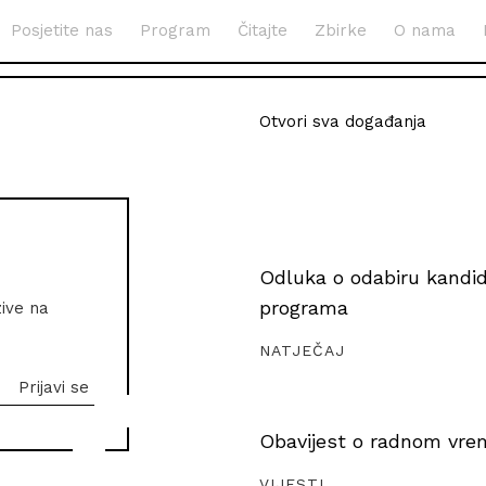
Posjetite nas
Program
Čitajte
Zbirke
O nama
Otvori sva događanja
Odluka o odabiru kandida
programa
zive na
NATJEČAJ
Obavijest o radnom vrem
VIJESTI