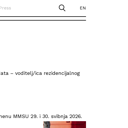
Press
EN
ta – voditelj/ica rezidencijalnog
enu MMSU 29. i 30. svibnja 2026.