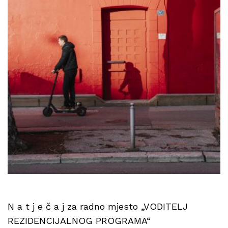
N a t j e č a j za radno mjesto „VODITELJ
REZIDENCIJALNOG PROGRAMA“