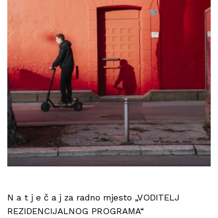
N a t j e č a j za radno mjesto „VODITELJ
REZIDENCIJALNOG PROGRAMA“