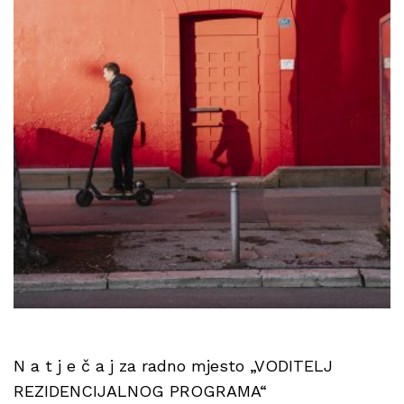
N a t j e č a j za radno mjesto „VODITELJ
REZIDENCIJALNOG PROGRAMA“