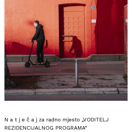
N a t j e č a j za radno mjesto „VODITELJ
REZIDENCIJALNOG PROGRAMA“