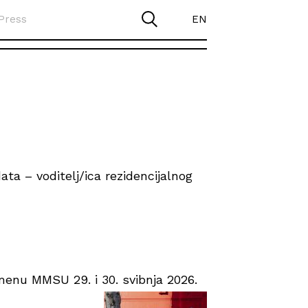
Press
EN
ta – voditelj/ica rezidencijalnog
enu MMSU 29. i 30. svibnja 2026.