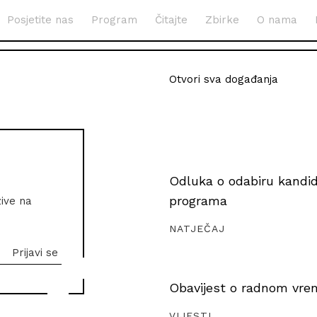
Posjetite nas
Program
Čitajte
Zbirke
O nama
Otvori sva događanja
Odluka o odabiru kandida
programa
zive na
NATJEČAJ
Obavijest o radnom vrem
VIJESTI