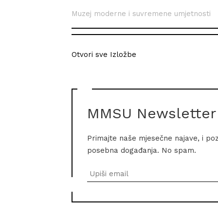
Muzej moderne i suvremene umjetnosti
Otvori sve Izložbe
MMSU Newsletter
Primajte naše mjesečne najave, i po
posebna događanja. No spam.