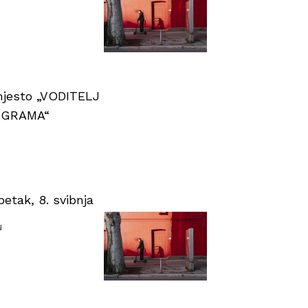
 mjesto „VODITELJ
OGRAMA“
tak, 8. svibnja
u