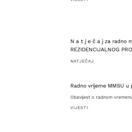
N a t j e č a j za radno
REZIDENCIJALNOG PR
NATJEČAJ
Radno vrijeme MMSU u pe
Obavijest o radnom vremen
VIJESTI