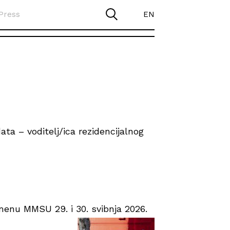
Press
EN
ta – voditelj/ica rezidencijalnog
enu MMSU 29. i 30. svibnja 2026.