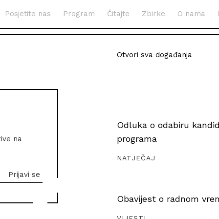
Posjetite nas
Program
Čitajte
Zbirke
O nama
Otvori sva događanja
Odluka o odabiru kandida
programa
zive na
NATJEČAJ
Obavijest o radnom vrem
VIJESTI