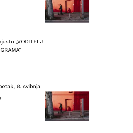
 mjesto „VODITELJ
OGRAMA“
tak, 8. svibnja
u