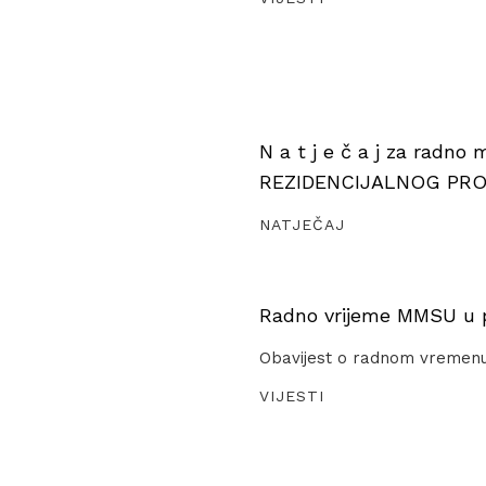
N a t j e č a j za radno
REZIDENCIJALNOG PR
NATJEČAJ
Radno vrijeme MMSU u pe
Obavijest o radnom vremen
VIJESTI