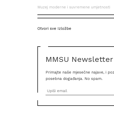
Muzej moderne i suvremene umjetnosti
Otvori sve Izložbe
MMSU Newsletter
Primajte naše mjesečne najave, i po
posebna događanja. No spam.