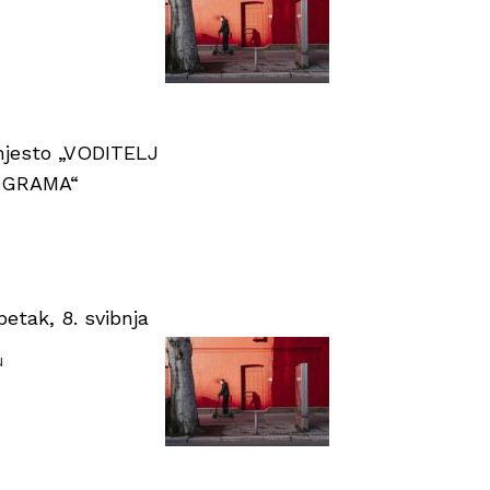
 mjesto „VODITELJ
OGRAMA“
tak, 8. svibnja
u