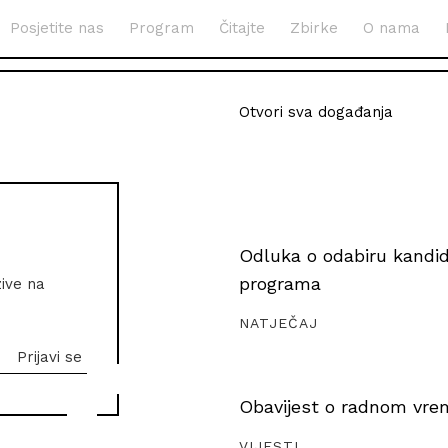
Posjetite nas
Program
Čitajte
Zbirke
O nama
Otvori sva događanja
Odluka o odabiru kandida
programa
zive na
NATJEČAJ
Obavijest o radnom vrem
VIJESTI