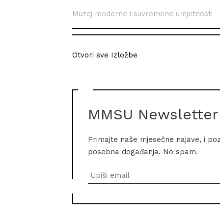
Muzej moderne i suvremene umjetnosti
Otvori sve Izložbe
MMSU Newsletter
Primajte naše mjesečne najave, i po
posebna događanja. No spam.