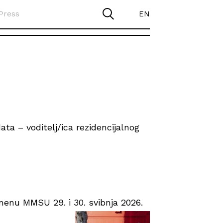
Press
EN
ta – voditelj/ica rezidencijalnog
enu MMSU 29. i 30. svibnja 2026.