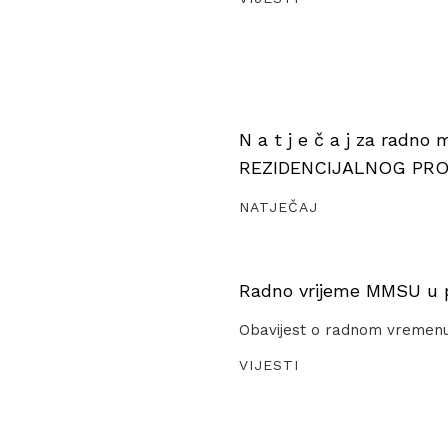
N a t j e č a j za radno
REZIDENCIJALNOG PR
NATJEČAJ
Radno vrijeme MMSU u pe
Obavijest o radnom vremen
VIJESTI