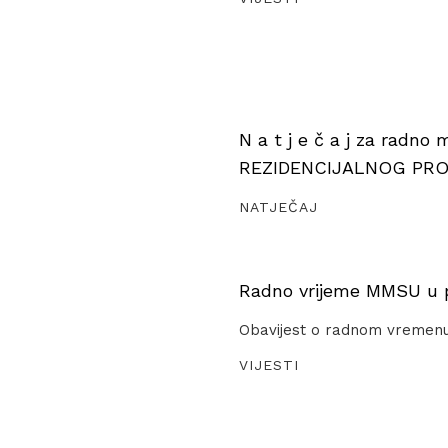
N a t j e č a j za radno
REZIDENCIJALNOG PR
NATJEČAJ
Radno vrijeme MMSU u pe
Obavijest o radnom vremen
VIJESTI