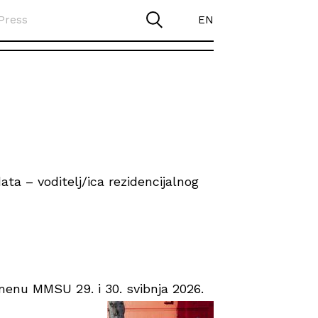
Press
EN
ta – voditelj/ica rezidencijalnog
enu MMSU 29. i 30. svibnja 2026.