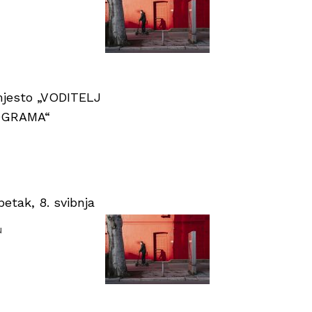
 mjesto „VODITELJ
OGRAMA“
tak, 8. svibnja
u