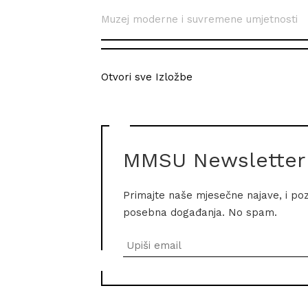
Muzej moderne i suvremene umjetnosti
Otvori sve Izložbe
MMSU Newsletter
Primajte naše mjesečne najave, i po
posebna događanja. No spam.