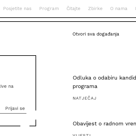
Posjetite nas
Program
Čitajte
Zbirke
O nama
Otvori sva događanja
Odluka o odabiru kandida
programa
zive na
NATJEČAJ
Obavijest o radnom vrem
VIJESTI