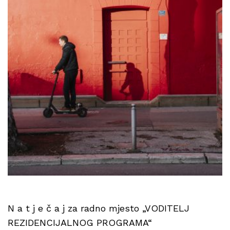
N a t j e č a j za radno mjesto „VODITELJ
REZIDENCIJALNOG PROGRAMA“