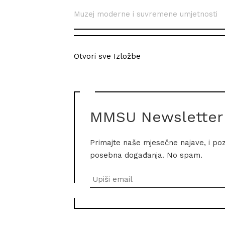
Muzej moderne i suvremene umjetnosti
Otvori sve Izložbe
MMSU Newsletter
Primajte naše mjesečne najave, i po
posebna događanja. No spam.