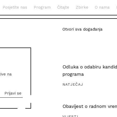
Posjetite nas
Program
Čitajte
Zbirke
O nama
Otvori sva događanja
Odluka o odabiru kandida
programa
zive na
NATJEČAJ
Obavijest o radnom vrem
VIJESTI