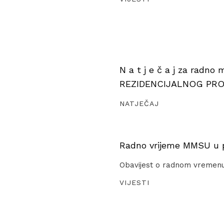
N a t j e č a j za radno
REZIDENCIJALNOG PR
NATJEČAJ
Radno vrijeme MMSU u pe
Obavijest o radnom vremen
VIJESTI