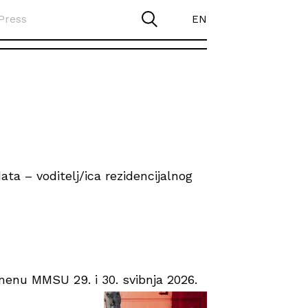
Press
EN
ta – voditelj/ica rezidencijalnog
enu MMSU 29. i 30. svibnja 2026.