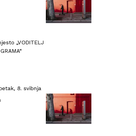
 mjesto „VODITELJ
OGRAMA“
tak, 8. svibnja
u