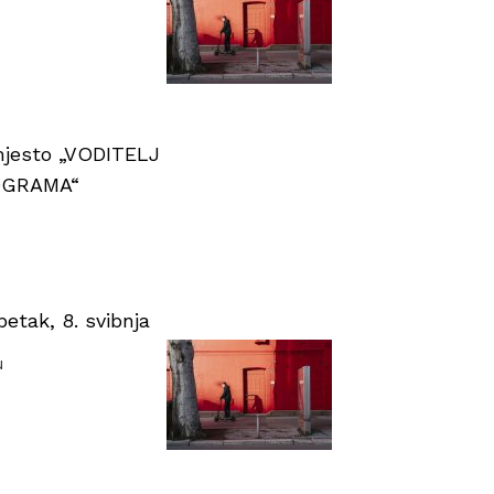
 mjesto „VODITELJ
OGRAMA“
tak, 8. svibnja
u