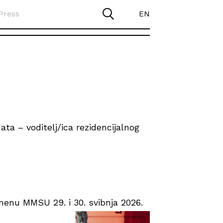
Press
EN
ta – voditelj/ica rezidencijalnog
enu MMSU 29. i 30. svibnja 2026.