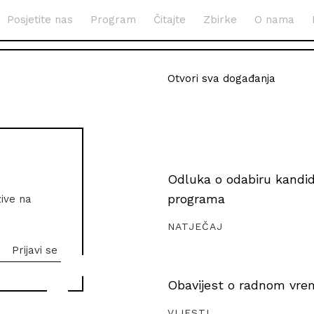
Posjetite nas
Program
Čitajte
Zbirke
O nama
Otvori sva događanja
Odluka o odabiru kandida
programa
zive na
NATJEČAJ
Obavijest o radnom vrem
VIJESTI