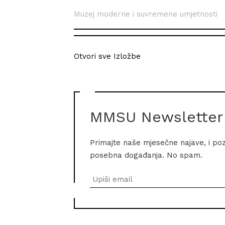
Muzej moderne i suvremene umjetnosti
Otvori sve Izložbe
MMSU Newsletter
Primajte naše mjesečne najave, i po
posebna događanja. No spam.