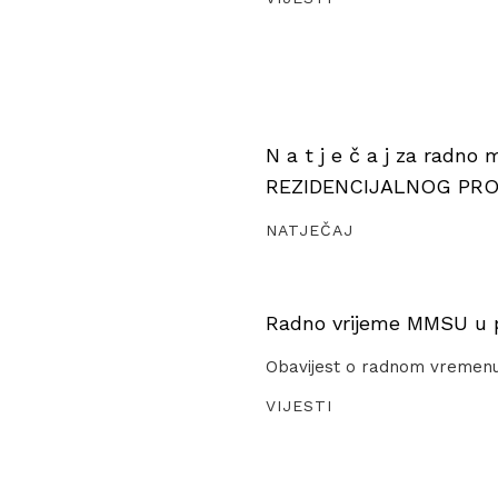
N a t j e č a j za radno
REZIDENCIJALNOG PR
NATJEČAJ
Radno vrijeme MMSU u pe
Obavijest o radnom vremen
VIJESTI