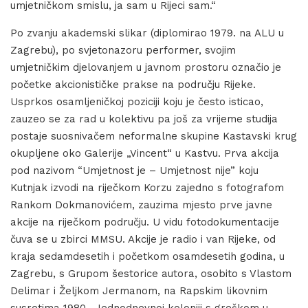
umjetničkom smislu, ja sam u Rijeci sam.“
Po zvanju akademski slikar (diplomirao 1979. na ALU u
Zagrebu), po svjetonazoru performer, svojim
umjetničkim djelovanjem u javnom prostoru označio je
početke akcionističke prakse na području Rijeke.
Usprkos osamljeničkoj poziciji koju je često isticao,
zauzeo se za rad u kolektivu pa još za vrijeme studija
postaje suosnivačem neformalne skupine Kastavski krug
okupljene oko Galerije „Vincent“ u Kastvu. Prva akcija
pod nazivom “Umjetnost je – Umjetnost nije” koju
Kutnjak izvodi na riječkom Korzu zajedno s fotografom
Rankom Dokmanovićem, zauzima mjesto prve javne
akcije na riječkom području. U vidu fotodokumentacije
čuva se u zbirci MMSU. Akcije je radio i van Rijeke, od
kraja sedamdesetih i početkom osamdesetih godina, u
Zagrebu, s Grupom šestorice autora, osobito s Vlastom
Delimar i Željkom Jermanom, na Rapskim likovnim
susretima 1980., Jednodnevnoj koloniji s greškom u