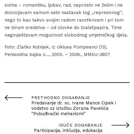
svima – romantiku, ljubav, rad, naprosto ne želim i ne
dozvoljavam samom sebi nastavak tog „represivnog“,
nego to kao takvo svojim radom razotkrivam i pri tom
ne biram sredstva – od olovke do toaletpapira. Time
nagovještavam mogućnost slobodnog umjetničkog djela.
Foto: Zlatko Kutnjak, Iz ciklusa Pompeanci (13),
Penisoidna bajka o…, 2005. – 2006., MMSU-3807
PRETHODNO DOGAĐANJE
Predavanje dr. sc. Ivane Mance Cipek i
vodstvo uz izložbu Zorana Pavelića
"Pobuđivački mehanizmi"
IDUĆE DOGAĐANJE
Participacija, inkluzija, edukacija