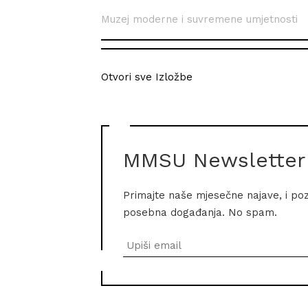
Muzej moderne i suvremene umjetnosti
Otvori sve Izložbe
MMSU Newsletter
Primajte naše mjesečne najave, i po
posebna događanja. No spam.