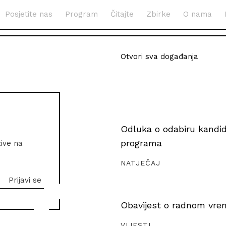
Posjetite nas
Program
Čitajte
Zbirke
O nama
Otvori sva događanja
Odluka o odabiru kandida
programa
zive na
NATJEČAJ
Obavijest o radnom vrem
VIJESTI