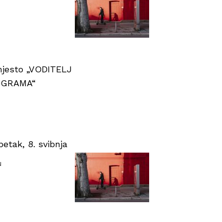
 mjesto „VODITELJ
OGRAMA“
tak, 8. svibnja
u