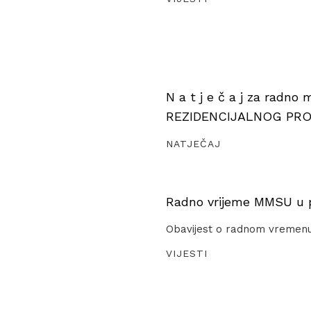
N a t j e č a j za radno
REZIDENCIJALNOG PR
NATJEČAJ
Radno vrijeme MMSU u pe
Obavijest o radnom vremen
VIJESTI