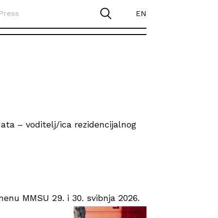
Press
EN
ta – voditelj/ica rezidencijalnog
enu MMSU 29. i 30. svibnja 2026.