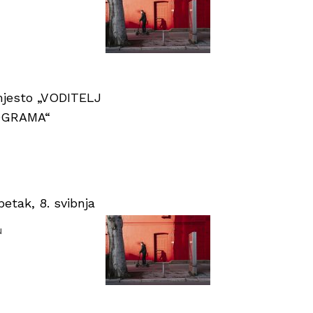
 mjesto „VODITELJ
OGRAMA“
tak, 8. svibnja
u