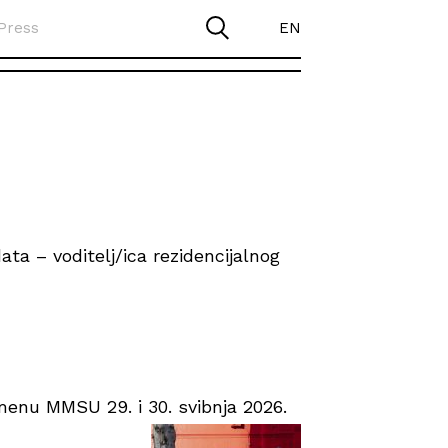
Press
EN
ta – voditelj/ica rezidencijalnog
enu MMSU 29. i 30. svibnja 2026.