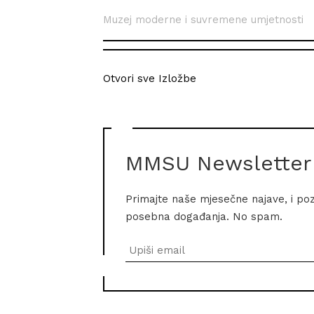
Muzej moderne i suvremene umjetnosti
Otvori sve Izložbe
MMSU Newsletter
Primajte naše mjesečne najave, i po
posebna događanja. No spam.