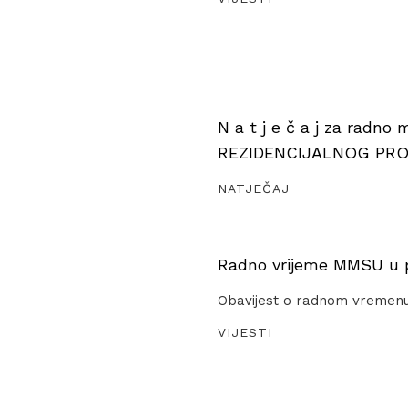
N a t j e č a j za radno
REZIDENCIJALNOG PR
NATJEČAJ
Radno vrijeme MMSU u pe
Obavijest o radnom vremen
VIJESTI