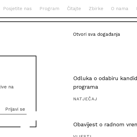
Posjetite nas
Program
Čitajte
Zbirke
O nama
Otvori sva događanja
Odluka o odabiru kandida
programa
zive na
NATJEČAJ
Obavijest o radnom vrem
VIJESTI