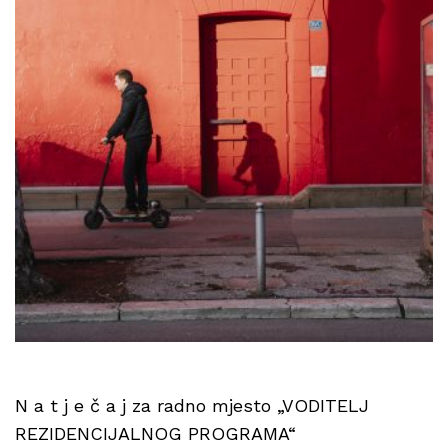
N a t j e č a j za radno mjesto „VODITELJ
REZIDENCIJALNOG PROGRAMA“