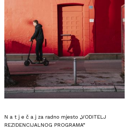
N a t j e č a j za radno mjesto „VODITELJ
REZIDENCIJALNOG PROGRAMA“