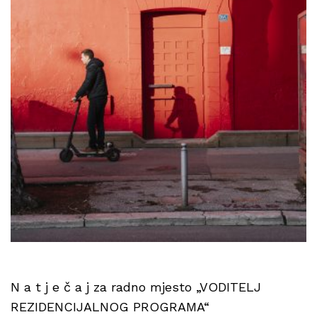
N a t j e č a j za radno mjesto „VODITELJ
REZIDENCIJALNOG PROGRAMA“