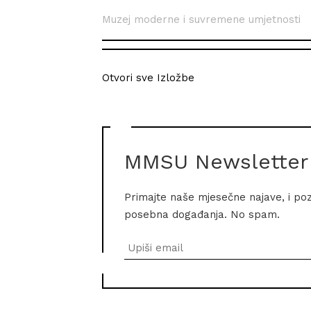
Muzej moderne i suvremene umjetnosti
Otvori sve Izložbe
MMSU Newsletter
Primajte naše mjesečne najave, i po
posebna događanja. No spam.