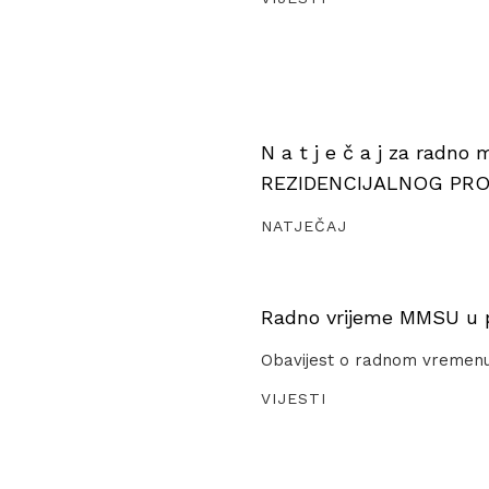
N a t j e č a j za radno
REZIDENCIJALNOG PR
NATJEČAJ
Radno vrijeme MMSU u pe
Obavijest o radnom vremen
VIJESTI