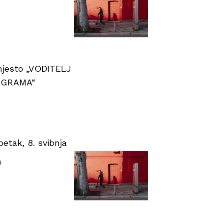
 mjesto „VODITELJ
OGRAMA“
tak, 8. svibnja
u