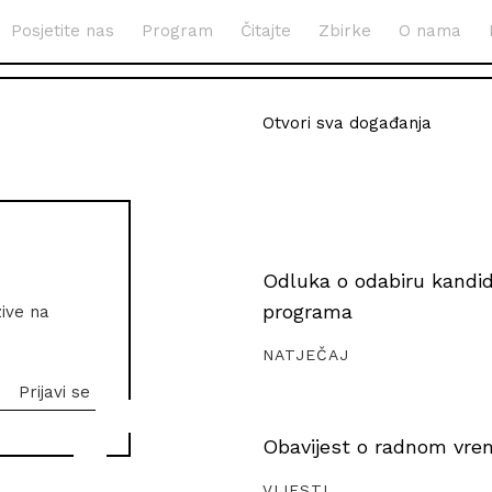
Posjetite nas
Program
Čitajte
Zbirke
O nama
Otvori sva događanja
Odluka o odabiru kandida
programa
zive na
NATJEČAJ
Obavijest o radnom vrem
VIJESTI