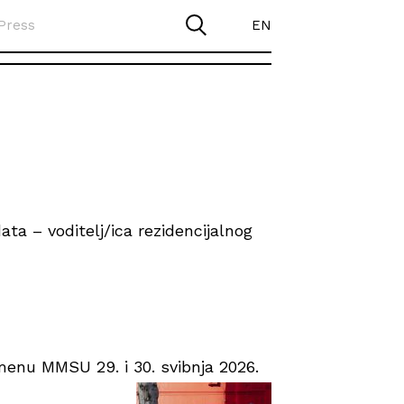
Press
EN
ta – voditelj/ica rezidencijalnog
enu MMSU 29. i 30. svibnja 2026.