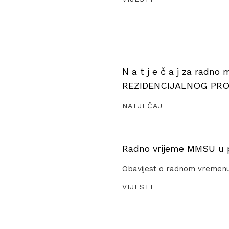
N a t j e č a j za radno
REZIDENCIJALNOG PR
NATJEČAJ
Radno vrijeme MMSU u pe
Obavijest o radnom vremen
VIJESTI