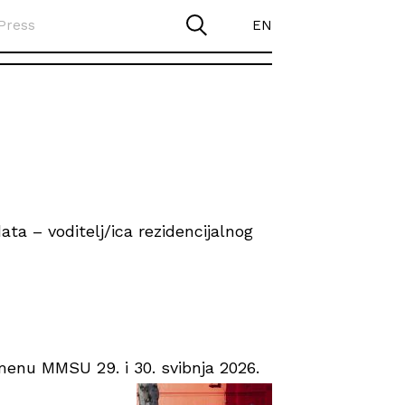
Press
EN
ta – voditelj/ica rezidencijalnog
enu MMSU 29. i 30. svibnja 2026.