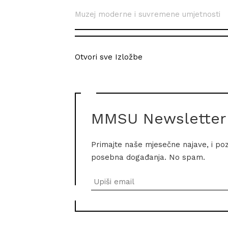
Muzej moderne i suvremene umjetnosti
Otvori sve Izložbe
MMSU Newsletter
Primajte naše mjesečne najave, i po
posebna događanja. No spam.