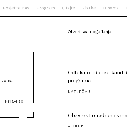
Posjetite nas
Program
Čitajte
Zbirke
O nama
Otvori sva događanja
Odluka o odabiru kandida
programa
zive na
NATJEČAJ
Obavijest o radnom vrem
VIJESTI