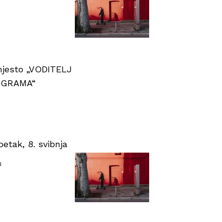
 mjesto „VODITELJ
OGRAMA“
tak, 8. svibnja
u