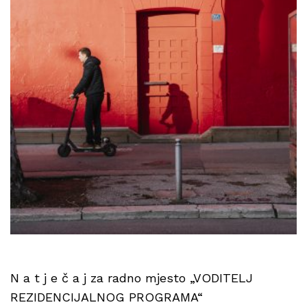
N a t j e č a j za radno mjesto „VODITELJ
REZIDENCIJALNOG PROGRAMA“