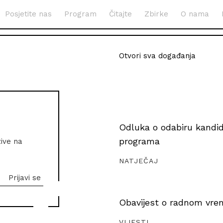
Posjetite nas
Program
Čitajte
Zbirke
O nama
Otvori sva događanja
Odluka o odabiru kandida
programa
zive na
NATJEČAJ
Obavijest o radnom vrem
VIJESTI