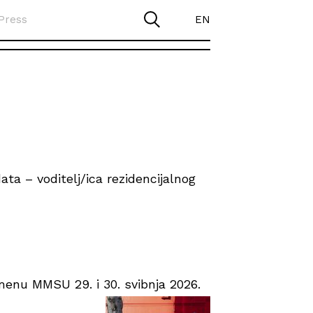
Press
EN
ta – voditelj/ica rezidencijalnog
enu MMSU 29. i 30. svibnja 2026.