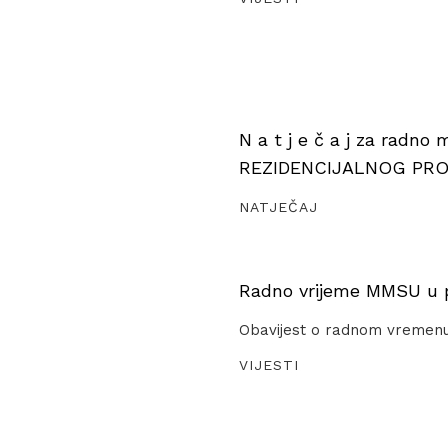
N a t j e č a j za radno
REZIDENCIJALNOG PR
NATJEČAJ
Radno vrijeme MMSU u pe
Obavijest o radnom vremen
VIJESTI