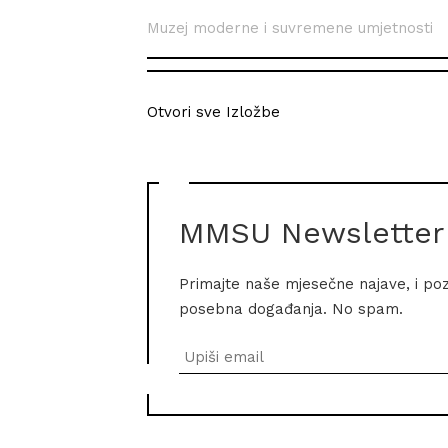
Muzej moderne i suvremene umjetnosti
Otvori sve Izložbe
MMSU Newsletter
Primajte naše mjesečne najave, i po
posebna događanja. No spam.