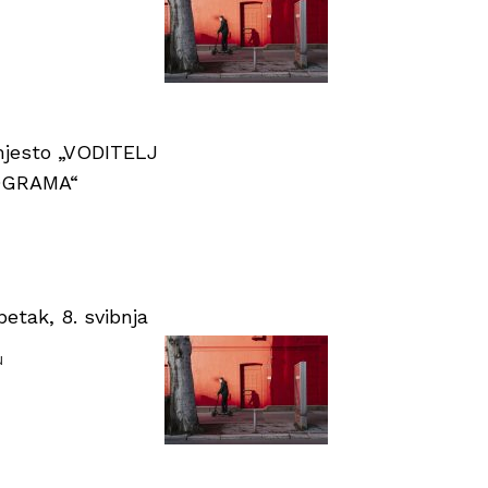
 mjesto „VODITELJ
OGRAMA“
tak, 8. svibnja
u