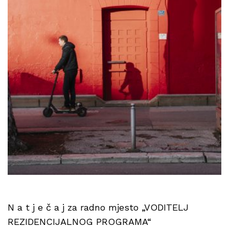
N a t j e č a j za radno mjesto „VODITELJ
REZIDENCIJALNOG PROGRAMA“