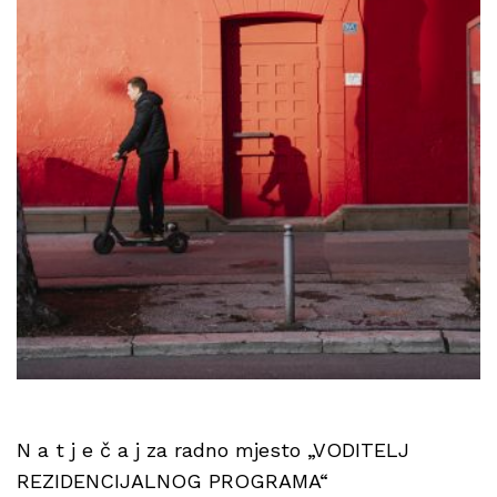
N a t j e č a j za radno mjesto „VODITELJ
REZIDENCIJALNOG PROGRAMA“