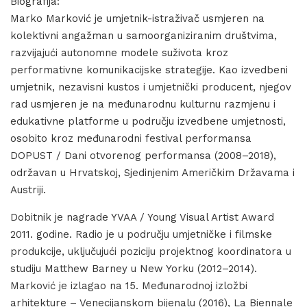
Biografija:
Marko Marković je umjetnik-istraživač usmjeren na
kolektivni angažman u samoorganiziranim društvima,
razvijajući autonomne modele suživota kroz
performativne komunikacijske strategije. Kao izvedbeni
umjetnik, nezavisni kustos i umjetnički producent, njegov
rad usmjeren je na međunarodnu kulturnu razmjenu i
edukativne platforme u području izvedbene umjetnosti,
osobito kroz međunarodni festival performansa
DOPUST / Dani otvorenog performansa (2008–2018),
održavan u Hrvatskoj, Sjedinjenim Američkim Državama i
Austriji.
Dobitnik je nagrade YVAA / Young Visual Artist Award
2011. godine. Radio je u području umjetničke i filmske
produkcije, uključujući poziciju projektnog koordinatora u
studiju Matthew Barney u New Yorku (2012–2014).
Marković je izlagao na 15. Međunarodnoj izložbi
arhitekture – Venecijanskom bijenalu (2016), La Biennale