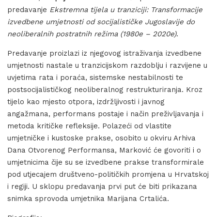
predavanje
Ekstremna tijela u tranziciji: Transformacije
izvedbene umjetnosti od socijalističke Jugoslavije do
neoliberalnih postratnih režima (1980e – 2020e)
.
Predavanje proizlazi iz njegovog istraživanja izvedbene
umjetnosti nastale u tranzicijskom razdoblju i razvijene u
uvjetima rata i poraća, sistemske nestabilnosti te
postsocijalističkog neoliberalnog restrukturiranja. Kroz
tijelo kao mjesto otpora, izdržljivosti i javnog
angažmana, performans postaje i način preživljavanja i
metoda kritičke refleksije. Polazeći od vlastite
umjetničke i kustoske prakse, osobito u okviru Arhiva
Dana Otvorenog Performansa, Marković će govoriti i o
umjetnicima čije su se izvedbene prakse transformirale
pod utjecajem društveno-političkih promjena u Hrvatskoj
i regiji. U sklopu predavanja prvi put će biti prikazana
snimka sprovoda umjetnika Marijana Crtalića.