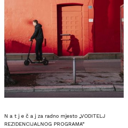
N a t j e č a j za radno mjesto „VODITELJ
REZIDENCIJALNOG PROGRAMA“