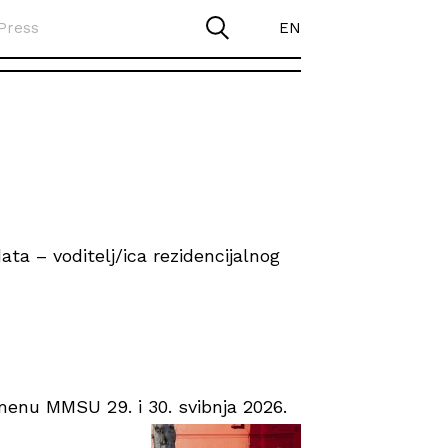
Press
EN
ta – voditelj/ica rezidencijalnog
enu MMSU 29. i 30. svibnja 2026.