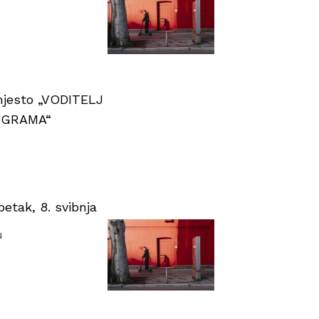
 mjesto „VODITELJ
OGRAMA“
tak, 8. svibnja
u