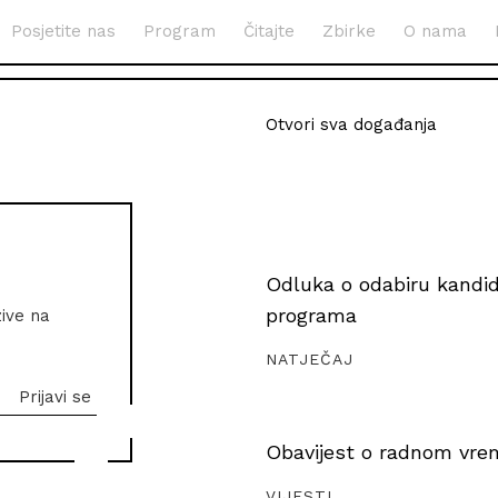
Posjetite nas
Program
Čitajte
Zbirke
O nama
Otvori sva događanja
Odluka o odabiru kandida
programa
zive na
NATJEČAJ
Obavijest o radnom vrem
VIJESTI