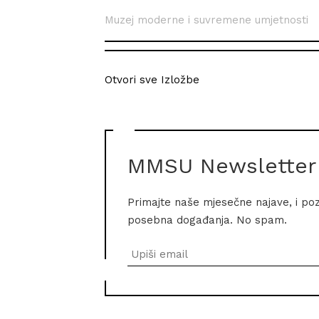
Muzej moderne i suvremene umjetnosti
Otvori sve Izložbe
MMSU Newsletter
Primajte naše mjesečne najave, i po
posebna događanja. No spam.