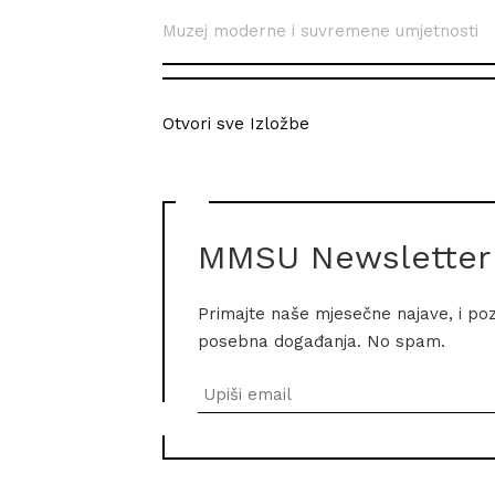
Muzej moderne i suvremene umjetnosti
Otvori sve Izložbe
MMSU Newsletter
Primajte naše mjesečne najave, i po
posebna događanja. No spam.