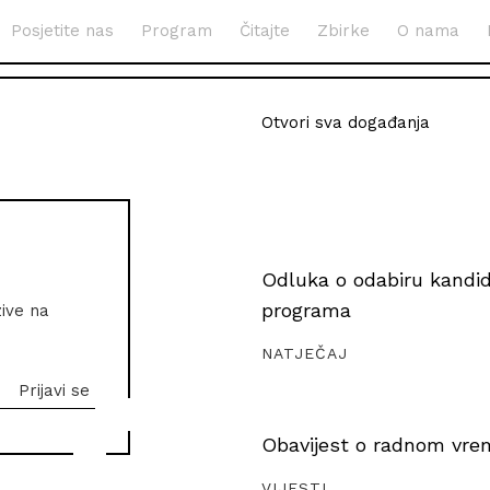
Posjetite nas
Program
Čitajte
Zbirke
O nama
Otvori sva događanja
Odluka o odabiru kandida
programa
zive na
NATJEČAJ
Obavijest o radnom vrem
VIJESTI