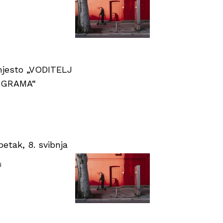
 mjesto „VODITELJ
OGRAMA“
tak, 8. svibnja
u