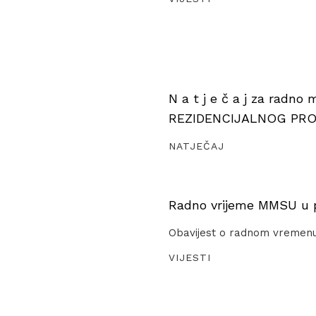
N a t j e č a j za radno
REZIDENCIJALNOG PR
NATJEČAJ
Radno vrijeme MMSU u pe
Obavijest o radnom vremen
VIJESTI