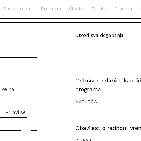
Posjetite nas
Program
Čitajte
Zbirke
O nama
Otvori sva događanja
Odluka o odabiru kandida
programa
zive na
NATJEČAJ
Obavijest o radnom vrem
VIJESTI