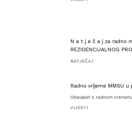
N a t j e č a j za radno
REZIDENCIJALNOG PR
NATJEČAJ
Radno vrijeme MMSU u pe
Obavijest o radnom vremen
VIJESTI