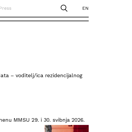
Press
EN
ta – voditelj/ica rezidencijalnog
enu MMSU 29. i 30. svibnja 2026.