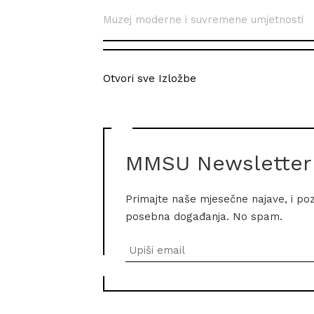
Muzej moderne i suvremene umjetnosti
Otvori sve Izložbe
MMSU Newsletter
Primajte naše mjesečne najave, i po
posebna događanja. No spam.