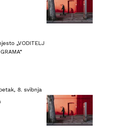
 mjesto „VODITELJ
OGRAMA“
tak, 8. svibnja
u