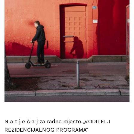
N a t j e č a j za radno mjesto „VODITELJ
REZIDENCIJALNOG PROGRAMA“