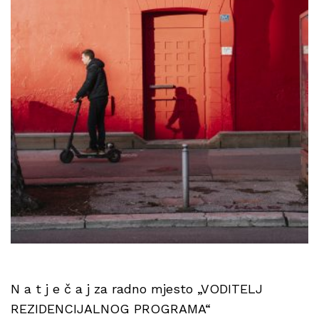
N a t j e č a j za radno mjesto „VODITELJ
REZIDENCIJALNOG PROGRAMA“