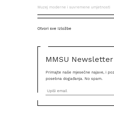
Muzej moderne i suvremene umjetnosti
Otvori sve Izložbe
MMSU Newsletter
Primajte naše mjesečne najave, i po
posebna događanja. No spam.