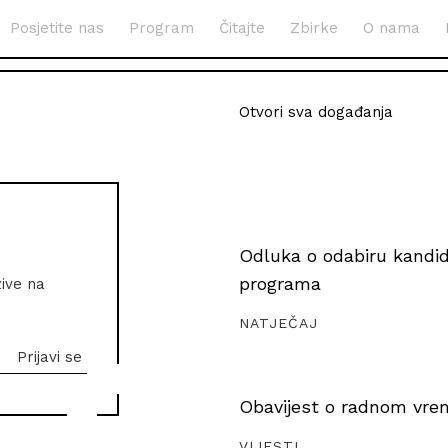
Posjetite nas
Program
Čitajte
Zbirke
O nama
Otvori sva događanja
Odluka o odabiru kandida
programa
zive na
NATJEČAJ
Obavijest o radnom vrem
VIJESTI