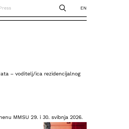
Press
EN
ta – voditelj/ica rezidencijalnog
enu MMSU 29. i 30. svibnja 2026.