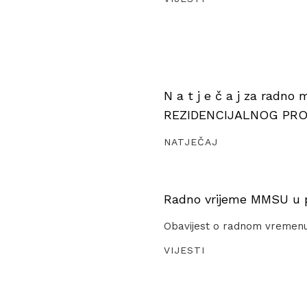
N a t j e č a j za radno
REZIDENCIJALNOG PR
NATJEČAJ
Radno vrijeme MMSU u pe
Obavijest o radnom vremen
VIJESTI