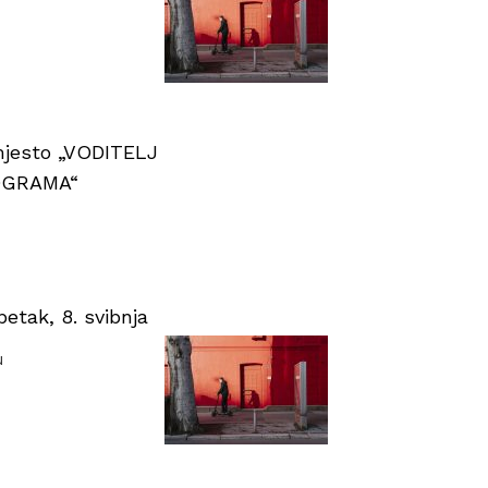
 mjesto „VODITELJ
OGRAMA“
tak, 8. svibnja
u